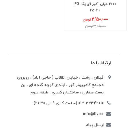
2000 میلی آمپر آی پگا PG-
P5042
2,950,000
تومان
3,115,000 تومان
ارتباط با ما
گیلان ، رشت ، خيابان انقلاب ( حاجی آباد) ، روبروی
مجتمع كامپيوتر گهر ، ابتدای كوچه گنجه ای ، بن
بست صفاری ، ساختمان كسری ، طبقه سوم
013-32342010 (ساعت کاری 9 الی 20:30)
info@Rvc.ir
ارسال پیام