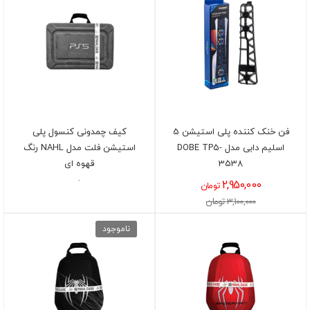
فن خنک کننده پلی استیشن 5
کیف چمدونی کنسول پلی
اسلیم دابی مدل DOBE TP5-
استیشن فلت مدل NAHL رنگ
3538
قهوه ای
-
2,950,000
تومان
3,100,000 تومان
ناموجود