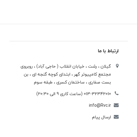
ارتباط با ما
گیلان ، رشت ، خيابان انقلاب ( حاجی آباد) ، روبروی
مجتمع كامپيوتر گهر ، ابتدای كوچه گنجه ای ، بن
بست صفاری ، ساختمان كسری ، طبقه سوم
013-32342010 (ساعت کاری 9 الی 20:30)
info@Rvc.ir
ارسال پیام