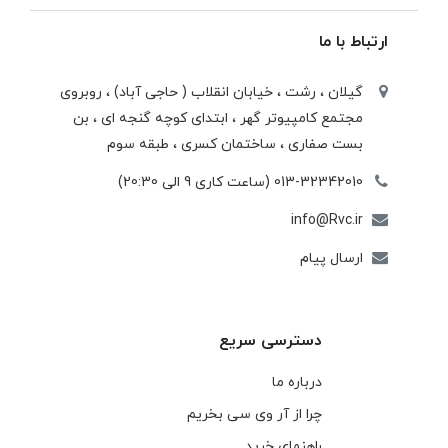
ارتباط با ما
گیلان ، رشت ، خيابان انقلاب ( حاجی آباد) ، روبروی
مجتمع كامپيوتر گهر ، ابتدای كوچه گنجه ای ، بن
بست صفاری ، ساختمان كسری ، طبقه سوم
013-32342010 (ساعت کاری 9 الی 20:30)
info@Rvc.ir
ارسال پیام
دسترسی سریع
درباره ما
چرا از آر وی سی بخریم
راهنمای خرید