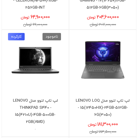
- CELERON(N4500)-8GB-
GAMING - I7(13650)16GB-
256GB-INT
512GB-6GB(3050)
64,900,000
204,600,000
تومان
تومان
207,000,000 تومان
66,000,000 تومان
ناموجود
کارکرده
لپ تاپ لنوو مدل LENOVO LOQ
لپ تاپ لنوو مدل LENOVO
THINKPAD S440 -
- I5(12450HX)-24GB-512GB-
I5(4210U)-4GB-500GB-
6G(3050)
2GB(AMD)
181,300,000
تومان
-
183,500,000 تومان