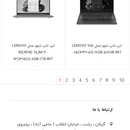
لپ تاپ لنوو مدل LENOVO V15
لپ تاپ لنوو مدل LENOVO
IDEAPAD SLIM 3 -
- I5(13420H)-16GB-512GB-INT
I3(1315U)-8GB-1TB-INT
-
-
...
1
2
3
4
5
6
7
8
9
10
ارتباط با ما
گیلان ، رشت ، خيابان انقلاب ( حاجی آباد) ، روبروی