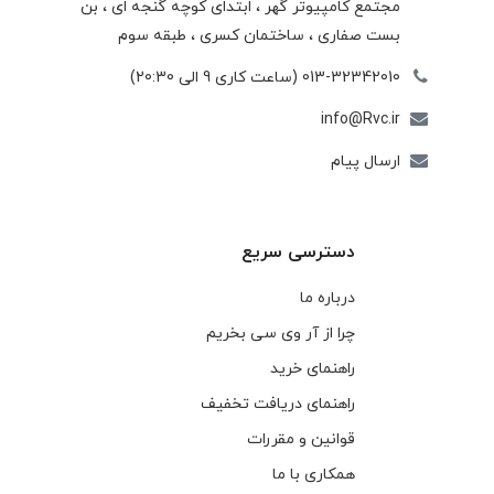
مجتمع كامپيوتر گهر ، ابتدای كوچه گنجه ای ، بن
بست صفاری ، ساختمان كسری ، طبقه سوم
013-32342010 (ساعت کاری 9 الی 20:30)
info@Rvc.ir
ارسال پیام
دسترسی سریع
درباره ما
چرا از آر وی سی بخریم
راهنمای خرید
راهنمای دریافت تخفیف
قوانین و مقررات
همکاری با ما