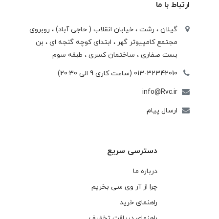
ارتباط با ما
گیلان ، رشت ، خيابان انقلاب ( حاجی آباد) ، روبروی
مجتمع كامپيوتر گهر ، ابتدای كوچه گنجه ای ، بن
بست صفاری ، ساختمان كسری ، طبقه سوم
013-32342010 (ساعت کاری 9 الی 20:30)
info@Rvc.ir
ارسال پیام
دسترسی سریع
درباره ما
چرا از آر وی سی بخریم
راهنمای خرید
راهنمای دریافت تخفیف