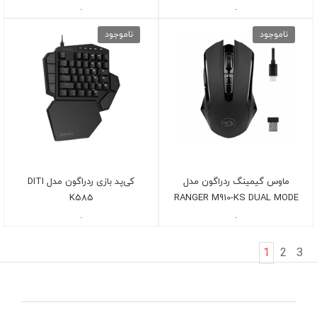
-
-
ناموجود
ناموجود
ماوس گیمینگ ردراگون مدل
کی‌پد بازی ردراگون مدل DITI
K585
RANGER M910-KS DUAL MODE
-
-
1
2
3