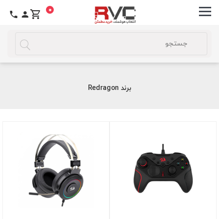
0
برند Redragon