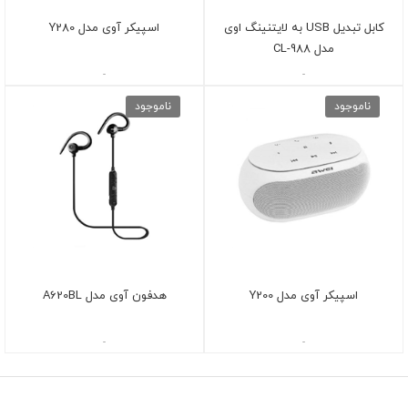
کابل تبدیل USB به لایتنینگ اوی
اسپیکر آوی مدل Y280
مدل CL-988
-
-
ناموجود
ناموجود
اسپیکر آوی مدل Y200
هدفون آوی مدل A620BL
-
-