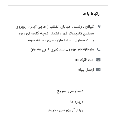
ارتباط با ما
گیلان ، رشت ، خيابان انقلاب ( حاجی آباد) ، روبروی
مجتمع كامپيوتر گهر ، ابتدای كوچه گنجه ای ، بن
بست صفاری ، ساختمان كسری ، طبقه سوم
013-32342010 (ساعت کاری 9 الی 20:30)
info@Rvc.ir
ارسال پیام
دسترسی سریع
درباره ما
چرا از آر وی سی بخریم