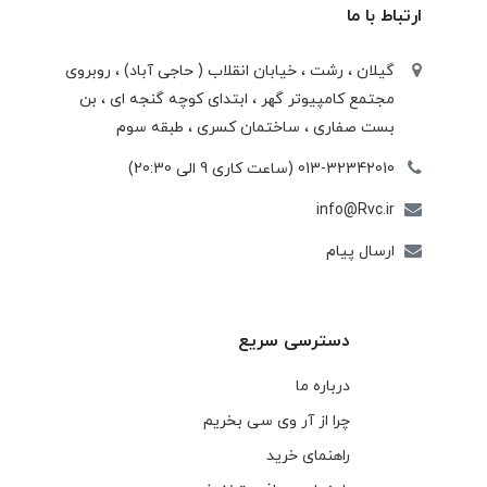
ارتباط با ما
گیلان ، رشت ، خيابان انقلاب ( حاجی آباد) ، روبروی
مجتمع كامپيوتر گهر ، ابتدای كوچه گنجه ای ، بن
بست صفاری ، ساختمان كسری ، طبقه سوم
013-32342010 (ساعت کاری 9 الی 20:30)
info@Rvc.ir
ارسال پیام
دسترسی سریع
درباره ما
چرا از آر وی سی بخریم
راهنمای خرید