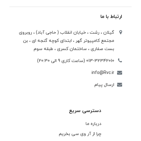
ارتباط با ما
گیلان ، رشت ، خيابان انقلاب ( حاجی آباد) ، روبروی
مجتمع كامپيوتر گهر ، ابتدای كوچه گنجه ای ، بن
بست صفاری ، ساختمان كسری ، طبقه سوم
013-32342010 (ساعت کاری 9 الی 20:30)
info@Rvc.ir
ارسال پیام
دسترسی سریع
درباره ما
چرا از آر وی سی بخریم