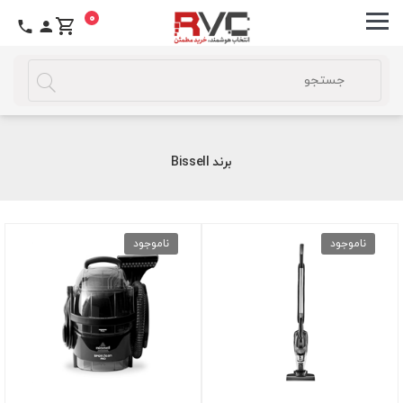
0
برند Bissell
ناموجود
ناموجود