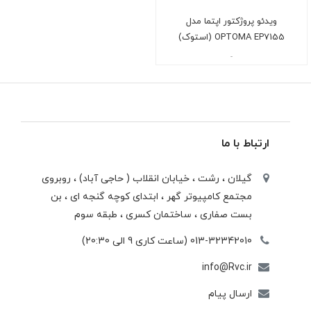
ویدئو پروژکتور اپتما مدل
OPTOMA EP7155 (استوک)
-
ارتباط با ما
گیلان ، رشت ، خيابان انقلاب ( حاجی آباد) ، روبروی
مجتمع كامپيوتر گهر ، ابتدای كوچه گنجه ای ، بن
بست صفاری ، ساختمان كسری ، طبقه سوم
013-32342010 (ساعت کاری 9 الی 20:30)
info@Rvc.ir
ارسال پیام