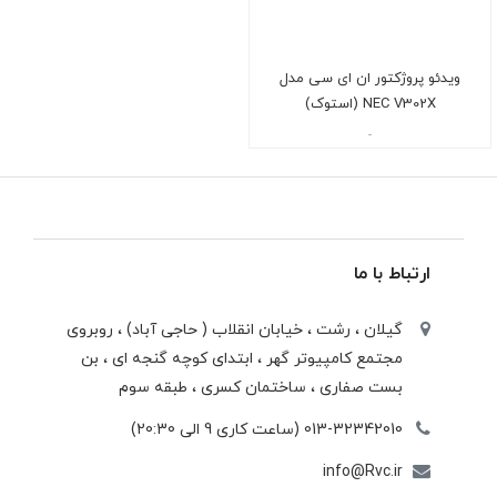
ویدئو پروژکتور ان ای سی مدل
NEC V302X (استوک)
-
ارتباط با ما
گیلان ، رشت ، خيابان انقلاب ( حاجی آباد) ، روبروی
مجتمع كامپيوتر گهر ، ابتدای كوچه گنجه ای ، بن
بست صفاری ، ساختمان كسری ، طبقه سوم
013-32342010 (ساعت کاری 9 الی 20:30)
info@Rvc.ir