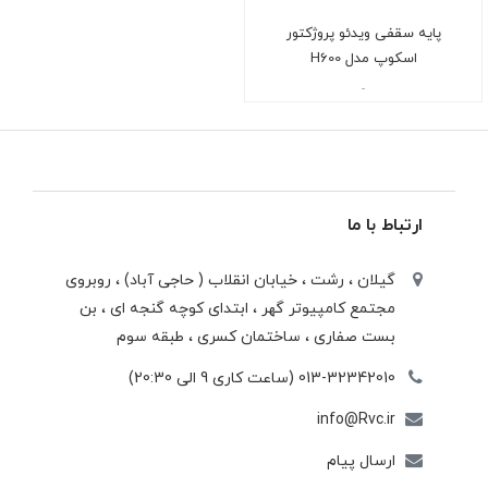
پایه سقفی ویدئو پروژکتور
اسکوپ مدل H600
-
ارتباط با ما
گیلان ، رشت ، خيابان انقلاب ( حاجی آباد) ، روبروی
مجتمع كامپيوتر گهر ، ابتدای كوچه گنجه ای ، بن
بست صفاری ، ساختمان كسری ، طبقه سوم
013-32342010 (ساعت کاری 9 الی 20:30)
info@Rvc.ir
ارسال پیام