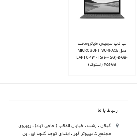
لپ تاپ سرفیس مایکروسافت
مدل MICROSOFT SURFACE
LAPTOP 3 - I5(1035G)-16GB-
256GB (استوک)
-
ارتباط با ما
گیلان ، رشت ، خيابان انقلاب ( حاجی آباد) ، روبروی
مجتمع كامپيوتر گهر ، ابتدای كوچه گنجه ای ، بن