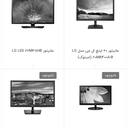
مانیتور 20 اینچ ال جی مدل LG
مانيتور LG LED 22M38HB
20MK400A-B (استوک)
-
-
ناموجود
ناموجود