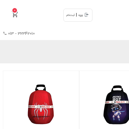
0
|
ورود
ثبت‌نام
32342010 - 013