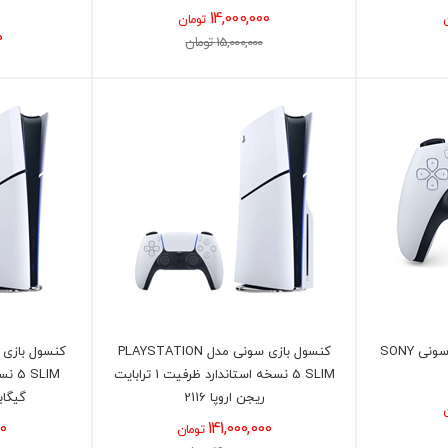
14,000,000
تومان
0
15,000,000 تومان
دسته بازی پلی استیشن 5 سونی SONY
کنسول بازی سونی مدل PLAYSTATION
5 SLIM نسخه استاندارد ظرفیت 1 ترابایت
ریجن اروپا 2116
گیگابا
00
141,000,000
تومان