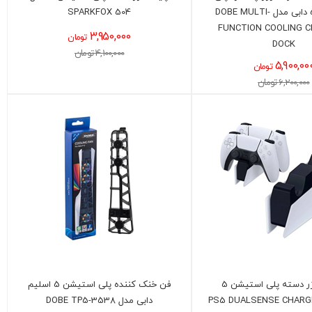
استیشن 5 دابی مدل DOBE MULTI-
SPARKFOX 504
FUNCTION COOLING 
3,950,000
تومان
DOCK
4,100,000 تومان
5,900,00
تومان
6,200,000 تومان
پایه شارژر دسته پلی استیشن 5
فن خنک کننده پلی استیشن 5 اسلیم
ینال PS5 DUALSENSE CHARGING
دابی مدل DOBE TP5-3538