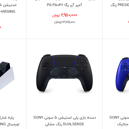
مدل PRESIDENT PS5 SLIM BAG رنگ
آمپر آی پگا PG-P5042
CHARGING
2,950,000
تومان
3,115,000 تومان
0
دسته بازی پلی استیشن 5 سونی SONY
دسته بازی پلی استیشن 5 سونی SONY
DUALSENSE رنگ مشکی
اورج