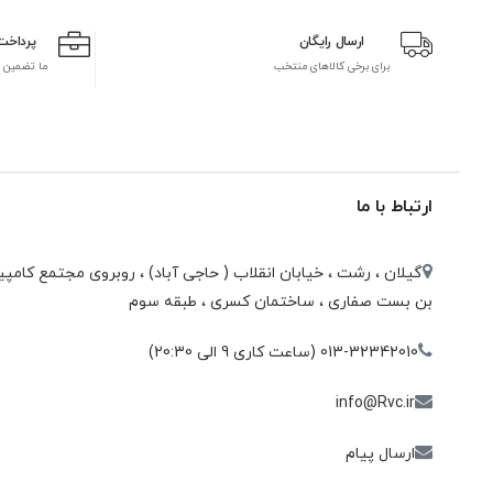
ارسال رایگان
پرداخت
برای برخی کالاهای منتخب
ما تضمین 
ارتباط با ما
گیلان ، رشت ، خيابان انقلاب ( حاجی آباد) ، روبروی مجتمع كامپيو
بن بست صفاری ، ساختمان كسری ، طبقه سوم
013-32342010 (ساعت کاری 9 الی 20:30)
info@Rvc.ir
ارسال پیام