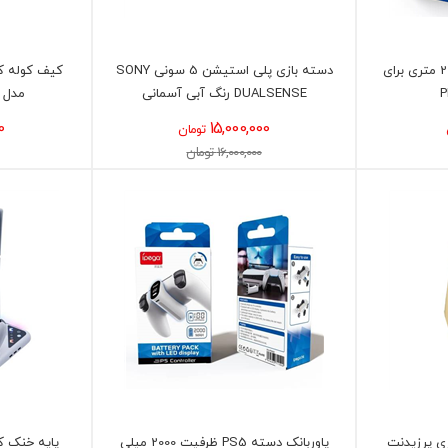
کابل HDMI مدل HORI سایز 2 متری برای
دسته بازی پلی استیشن 5 سونی SONY
کیف کوله ک
P
DUALSENSE رنگ آبی آسمانی
مدل NAHL ASTROBOT
0
15,000,000
تومان
16,000,000 تومان
ی پرزیدنت
پاوربانک دسته PS5 ظرفیت 2000 میلی
پایه خنک کن