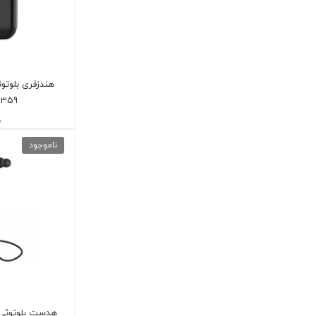
359
ن
ناموجود
هدست بلوتوثی تسک