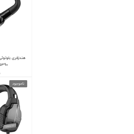
هندزفری بلوتو
5390
ن
ناموجود