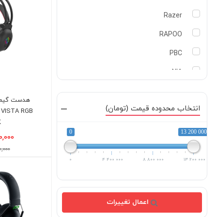
Razer
RAPOO
PBC
NIA
MSI
هدست گیمین
انتخاب محدوده قیمت (تومان)
LOGITECH
 VISTA RGB
K
jabra
0
13 200 000
0,000
HYPER X
600,000
0
4 400 000
8 800 000
13 200 000
Creative
CORSAIR
اعمال تغییرات
BEATS PILL