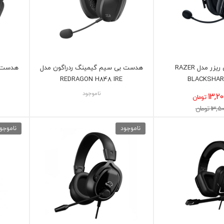
هدست بازی ریزر مدل RAZER
هدست بی سیم گیمینگ ردراگون مدل
هدست ب
REDRAGON H848 IRE
BLACKSHAR
ناموجود
13,20
تومان
13 تومان
ناموجود
ناموجو