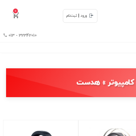
0
|
ورود
ثبت‌نام
32342010 - 013
ی کامپیوتر » هدست