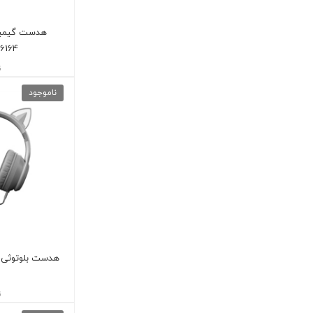
هدست گیمین
6164
ن
ناموجود
ن