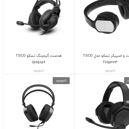
هدست و اسپیکر تسکو مدل TSCO
هدست گیمینگ تسکو TSCO
GH5159
TH5323
ناموجود
ناموجود
د
ناموجود