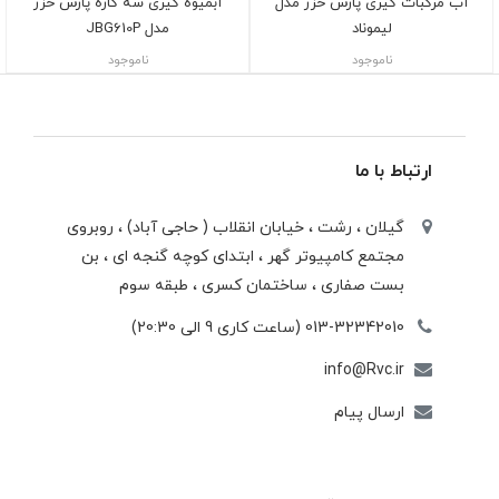
آب مرکبات گیری پارس خزر مدل
آبمیوه گیری سه کاره پارس خزر
لیموناد
مدل JBG610P
ناموجود
ناموجود
ارتباط با ما
گیلان ، رشت ، خيابان انقلاب ( حاجی آباد) ، روبروی
مجتمع كامپيوتر گهر ، ابتدای كوچه گنجه ای ، بن
بست صفاری ، ساختمان كسری ، طبقه سوم
013-32342010 (ساعت کاری 9 الی 20:30)
info@Rvc.ir
ارسال پیام