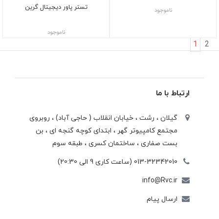
تستر پاور دیجیتال گرین
ناموجود
ناموجود
1
2
ارتباط با ما
گیلان ، رشت ، خيابان انقلاب ( حاجی آباد) ، روبروی
مجتمع كامپيوتر گهر ، ابتدای كوچه گنجه ای ، بن
بست صفاری ، ساختمان كسری ، طبقه سوم
013-32342010 (ساعت کاری 9 الی 20:30)
info@Rvc.ir
ارسال پیام