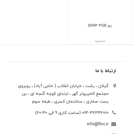
رم DDR3 4GB
ناموجود
ارتباط با ما
گیلان ، رشت ، خيابان انقلاب ( حاجی آباد) ، روبروی
مجتمع كامپيوتر گهر ، ابتدای كوچه گنجه ای ، بن
بست صفاری ، ساختمان كسری ، طبقه سوم
013-32342010 (ساعت کاری 9 الی 20:30)
info@Rvc.ir