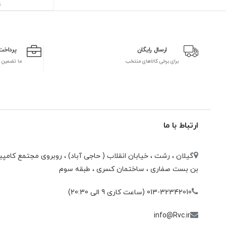
ن
ارسال رایگان
پرداخت
برای برخی کالاهای منتخب
ما تضمین 
ارتباط با ما
گیلان ، رشت ، خيابان انقلاب ( حاجی آباد) ، روبروی مجتمع كامپيو
بن بست صفاری ، ساختمان كسری ، طبقه سوم
013-32342010 (ساعت کاری 9 الی 20:30)
info@Rvc.ir