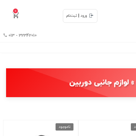
0
|
ورود
ثبت‌نام
32342010 - 013
 لوازم جانبی دوربین
د
ناموجود