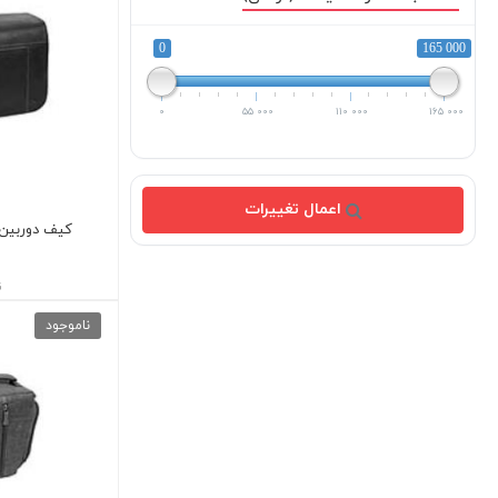
0
165 000
0
55 000
110 000
165 000
اعمال تغییرات
کیف دوربین 7630 VACASE
ن
ناموجود