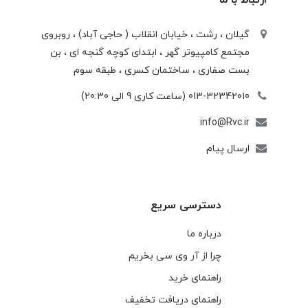
گیلان ، رشت ، خيابان انقلاب ( حاجی آباد) ، روبروی
مجتمع كامپيوتر گهر ، ابتدای كوچه گنجه ای ، بن
بست صفاری ، ساختمان كسری ، طبقه سوم
013-32342010 (ساعت کاری 9 الی 20:30)
info@Rvc.ir
ارسال پیام
دسترسی سریع
درباره ما
چرا از آر وی سی بخریم
راهنمای خرید
راهنمای دریافت تخفیف