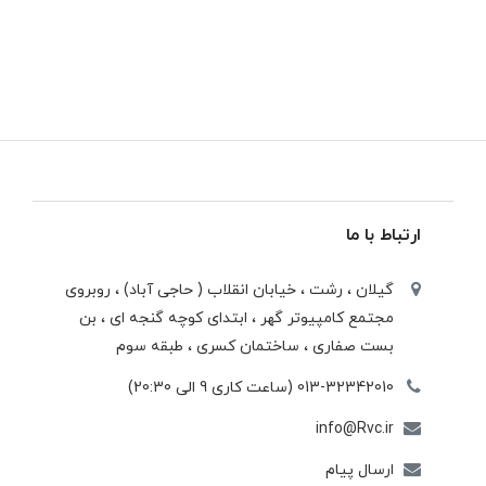
ارتباط با ما
گیلان ، رشت ، خيابان انقلاب ( حاجی آباد) ، روبروی
مجتمع كامپيوتر گهر ، ابتدای كوچه گنجه ای ، بن
بست صفاری ، ساختمان كسری ، طبقه سوم
013-32342010 (ساعت کاری 9 الی 20:30)
info@Rvc.ir
ارسال پیام