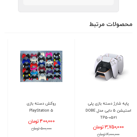
محصولات مرتبط
روکش دسته بازی
پایه شارژر دسته پلی
مدل DOBE
PlayStation 5
استیشن 5 اورجینال PS5
DualSense Charging
400,000 تومان
Station
500,000 تومان
9,000,000 تومان