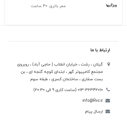
ویژگیها
عمر باتری: 40 ساعت
ارتباط با ما
گیلان ، رشت ، خيابان انقلاب ( حاجی آباد) ، روبروی
مجتمع كامپيوتر گهر ، ابتدای كوچه گنجه ای ، بن
بست صفاری ، ساختمان كسری ، طبقه سوم
013-32342010 (ساعت کاری 9 الی 20:30)
info@Rvc.ir
ارسال پیام