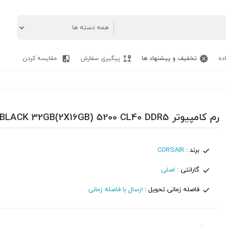
ده
تخفیف و پیشنهاد ها
پیگیری سفارش
مقایسه کردن
رم کامپیوتر CORSAIR VENGEANCE RGB BLACK 32GB(2X16GB) 5200 CL40 DDR5
برند :
CORSAIR
گارانتی :
اصلی
فاصله زمانی تحویل :
ارسال با فاصله زمانی