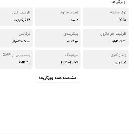
ویژگی‌ها
نوع حافظه
تعداد ماژول
ظرفیت کلی
DDR5
2 عدد
64 گیگابایت
ظرفیت هر ماژول
پیکربندی
فرکانس
32 گیگابایت
دو کاناله
5200 مگاهرتز
ولتاژ کاری
تایمینگ
پشتیبانی از XMP
1.25 ولت
40-40-40-77
XMP 3.0
مشاهده همه ویژگی‌ها