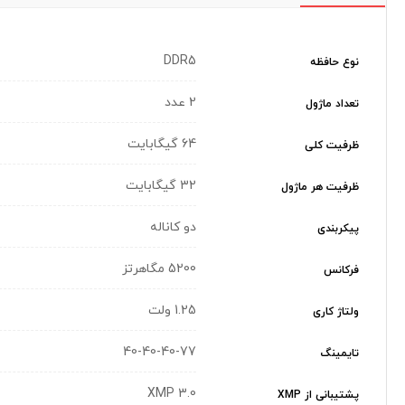
DDR5
نوع حافظه
2 عدد
تعداد ماژول
64 گیگابایت
ظرفیت کلی
32 گیگابایت
ظرفیت هر ماژول
دو کاناله
پیکربندی
5200 مگاهرتز
فرکانس
1.25 ولت
ولتاژ کاری
40-40-40-77
تایمینگ
XMP 3.0
پشتیبانی از XMP