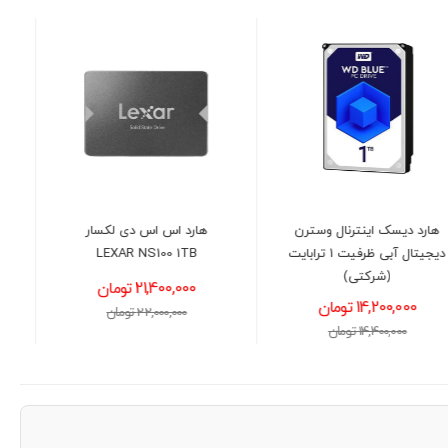
هارد اس اس دی لکسار
کارت گرافیک ایسوس مدل
ASUS Dual GeForce RTX
LEXAR NS100 1TB
3050 OC 6GB
21,400,000 تومان
58,800,000 تومان
22,000,000 تومان
60,000,000 تومان