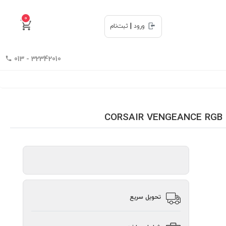
0
|
ورود
ثبت‌نام
32342010 - 013
تحویل سریع