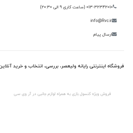
013-32342010 (ساعت کاری 9 الی 20:30)
info@Rvc.ir
ارسال پیام
فروشگاه اینترنتی رایانه ولیعصر، بررسی، انتخاب و خرید آنلاین
گان
فروش ویژه کنسول بازی به همراه لوازم جانبی در آر وی سی