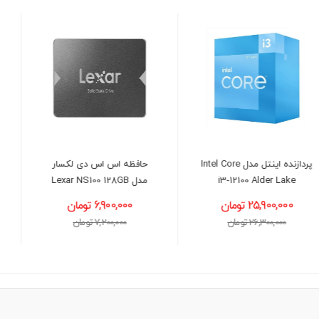
حافظه اس اس دی لکسار
هارد دیسک اینترنال وسترن
مدل Lexar NS100 128GB
دیجیتال آبی ظرفیت 1 ترابایت
(شرکتی)
6,900,000 تومان
14,200,000 تومان
7,200,000 تومان
14,400,000 تومان