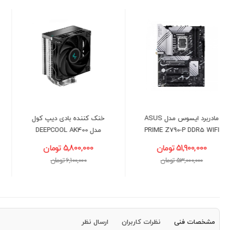
خنک کننده بادی دیپ کول
پردازنده اینتل مدل Intel Core
مدل DEEPCOOL AK400
i3-12100 Alder Lake
5,800,000 تومان
25,900,000 تومان
6,100,000 تومان
26,300,000 تومان
مشخصات فنی
نظرات کاربران
ارسال نظر