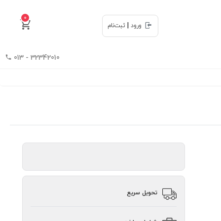
0
|
ورود
ثبت‌نام
32342010 - 013
تحویل سریع