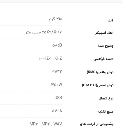
410 گرم
وزن
65X68X107 میلی متر
ابعاد اسپیکر
58dB
وضوح صدا
100HZ-20KHZ
دامنه فرکانس
3W*2
توان واقعی(RMS)
350W
توان اسمی(P.M.P.O)
USB
نوع اتصال
5V 1A
منبع تغذیه
پشتیبانی از فرمت های
MP3 , MP4 , WAV