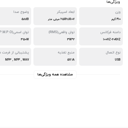
ویژگی‌ها
وزن
ابعاد اسپیکر
وضوح صدا
410 گرم
65X68X107 میلی متر
58dB
دامنه فرکانس
توان واقعی(RMS)
توان اسمی(P.M.P.O)
350W
3W*2
100HZ-20KHZ
نوع اتصال
منبع تغذیه
پشتیبانی از فرمت ه
MP3 , MP4 , WAV
5V 1A
USB
مشاهده همه ویژگی‌ها