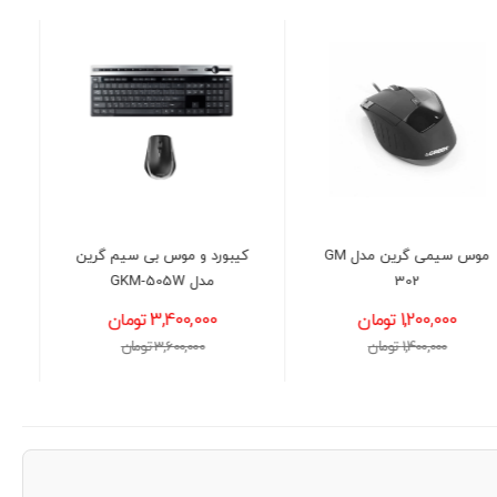
کیبورد و موس بی سیم گرین
موس گیمینگ گرین GM603-
مدل GKM-505W
RGB
3,400,000 تومان
1,650,000 تومان
3,600,000 تومان
1,800,000 تومان