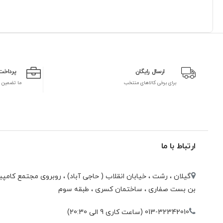
ارسال رایگان
پرداخت
برای برخی کالاهای منتخب
ما تضمین 
ارتباط با ما
گیلان ، رشت ، خيابان انقلاب ( حاجی آباد) ، روبروی مجتمع كامپيو
بن بست صفاری ، ساختمان كسری ، طبقه سوم
013-32342010 (ساعت کاری 9 الی 20:30)