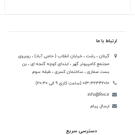
ارتباط با ما
گیلان ، رشت ، خيابان انقلاب ( حاجی آباد) ، روبروی
مجتمع كامپيوتر گهر ، ابتدای كوچه گنجه ای ، بن
بست صفاری ، ساختمان كسری ، طبقه سوم
013-32342010 (ساعت کاری 9 الی 20:30)
info@Rvc.ir
ارسال پیام
دسترسی سریع