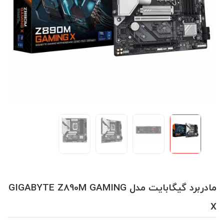
مادربرد گیگابایت مدل GIGABYTE Z890M GAMING
X