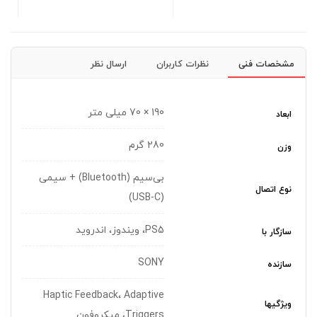
مشخصات فنی
نظرات کاربران
ارسال نظر
190 × 70 میلی متر
ابعاد
280 گرم
وزن
بی‌سیم (Bluetooth) + سیمی
نوع اتصال
(USB-C)
PS5، ویندوز، اندروید
سازگار با
SONY
سازنده
Haptic Feedback، Adaptive
ویژگیها
Triggers، میکروفون