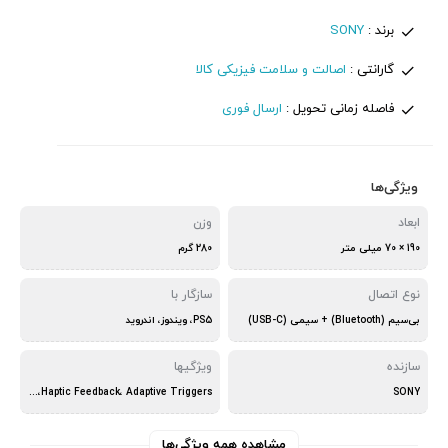
برند :
SONY
گارانتی :
اصالت و سلامت فیزیکی کالا
فاصله زمانی تحویل :
ارسال فوری
ویژگی‌ها
ابعاد
وزن
190 × 70 میلی متر
280 گرم
نوع اتصال
سازگار با
بی‌سیم (Bluetooth) + سیمی (USB-C)
PS5، ویندوز، اندروید
سازنده
ویژگیها
SONY
Haptic Feedback، Adaptive Triggers، میکروفون
مشاهده همه ویژگی‌ها