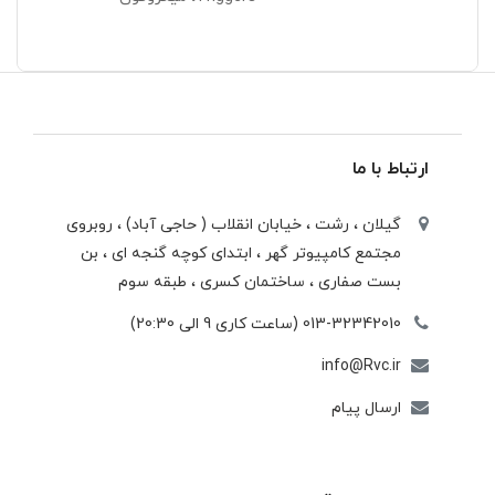
ارتباط با ما
گیلان ، رشت ، خيابان انقلاب ( حاجی آباد) ، روبروی
مجتمع كامپيوتر گهر ، ابتدای كوچه گنجه ای ، بن
بست صفاری ، ساختمان كسری ، طبقه سوم
013-32342010 (ساعت کاری 9 الی 20:30)
info@Rvc.ir
ارسال پیام