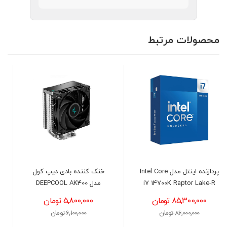
محصولات مرتبط
Intel
خنک کننده بادی دیپ کول
کیس کامپیوتر گرین مدل
مدل DEEPCOOL AK400
GREEN AVA
5,800,000 تومان
3,950,000 تومان
6,100,000 تومان
4,300,000 تومان