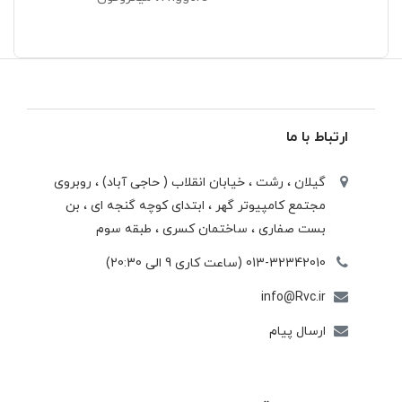
ارتباط با ما
گیلان ، رشت ، خيابان انقلاب ( حاجی آباد) ، روبروی
مجتمع كامپيوتر گهر ، ابتدای كوچه گنجه ای ، بن
بست صفاری ، ساختمان كسری ، طبقه سوم
013-32342010 (ساعت کاری 9 الی 20:30)
info@Rvc.ir
ارسال پیام