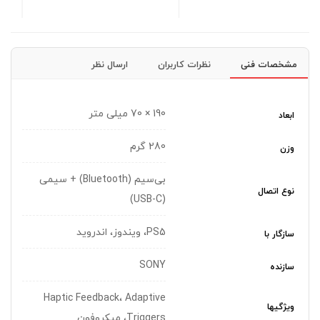
مشخصات فنی
نظرات کاربران
ارسال نظر
190 × 70 میلی متر
ابعاد
280 گرم
وزن
بی‌سیم (Bluetooth) + سیمی
نوع اتصال
(USB-C)
PS5، ویندوز، اندروید
سازگار با
SONY
سازنده
Haptic Feedback، Adaptive
ویژگیها
Triggers، میکروفون