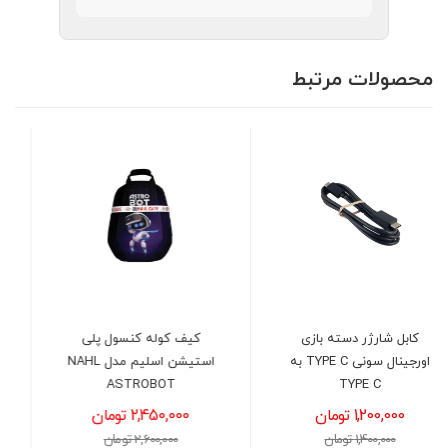
محصولات مرتبط
کیف کوله کنسول پلی
دسته بازی پلی استیشن 5
T به
استیشن اسلیم مدل NAHL
سونی SONY DUALSENSE
ASTROBOT
رنگ آبی متالیک
2,450,000 تومان
15,000,000 تومان
2,600,000 تومان
15,500,000 تومان