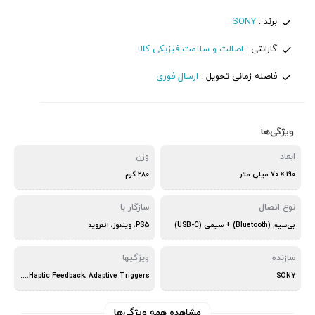
برند :
SONY
گارانتی :
اصالت و سلامت فیزیکی کالا
فاصله زمانی تحویل :
ارسال فوری
ویژگی‌ها
ابعاد
وزن
190 × 70 میلی متر
280 گرم
نوع اتصال
سازگار با
بی‌سیم (Bluetooth) + سیمی (USB-C)
PS5، ویندوز، اندروید
سازنده
ویژگیها
SONY
Haptic Feedback، Adaptive Triggers، میکروفون
مشاهده همه ویژگی‌ها