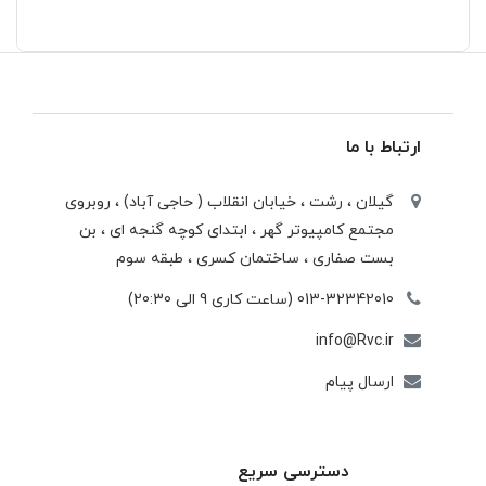
ارتباط با ما
گیلان ، رشت ، خيابان انقلاب ( حاجی آباد) ، روبروی
مجتمع كامپيوتر گهر ، ابتدای كوچه گنجه ای ، بن
بست صفاری ، ساختمان كسری ، طبقه سوم
013-32342010 (ساعت کاری 9 الی 20:30)
info@Rvc.ir
ارسال پیام
دسترسی سریع