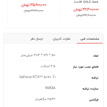
III GOLD Full Modular
35,900,000 تومان
ATX3.0
36,400,000 تومان
40,700,000 تومان
41,000,000 تومان
مشخصات فنی
نظرات کاربران
ارسال نظر
50 * 126 * 304 میلی‌متر
ابعاد
۲.۵ اسلات
فضای نصب مورد نیاز
GeForce RTX™ 5070 Ti
تراشه
NVIDIA
سازنده تراشه
۲۵۴۲ مگاهرتز
فرکانس