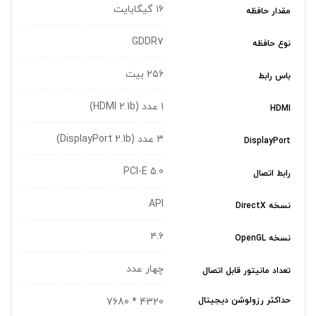
۱۶ گیگابایت
مقدار حافظه
GDDR7
نوع حافظه
۲۵۶ بیت
باس رابط
۱ عدد (HDMI 2.1b)
HDMI
۳ عدد (DisplayPort 2.1b)
DisplayPort
PCI-E 5.0
رابط اتصال
API
نسخه DirectX
۴.۶
نسخه OpenGL
چهار عدد
تعداد مانیتور قابل اتصال
حداکثر رزولوشن دیجیتال
4320 * 7680