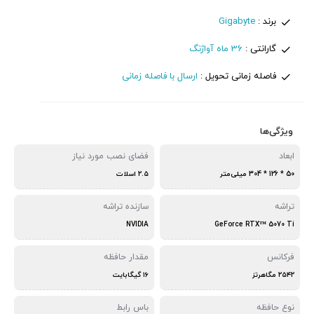
برند :
Gigabyte
گارانتی :
36 ماه آواژنگ
فاصله زمانی تحویل :
ارسال با فاصله زمانی
ویژگی‌ها
ابعاد
فضای نصب مورد نیاز
50 * 126 * 304 میلی‌متر
۲.۵ اسلات
تراشه
سازنده تراشه
NVIDIA
GeForce RTX™ 5070 Ti
فرکانس
مقدار حافظه
۲۵۴۲ مگاهرتز
۱۶ گیگابایت
نوع حافظه
باس رابط