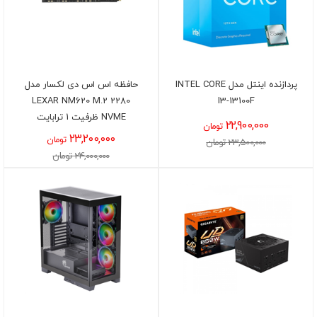
پردازنده اینتل مدل INTEL CORE
حافظه اس اس دی لکسار مدل
LEXAR NM620 M.2 2280
I3-13100F
NVME ظرفیت 1 ترابایت
22,900,000
تومان
23,200,000
تومان
23,500,000 تومان
24,000,000 تومان