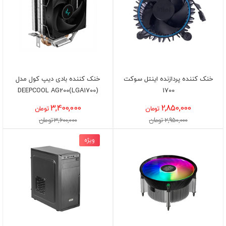
خنک کننده پردازنده اینتل سوکت
خنک کننده بادی دیپ کول مدل
DEEPCOOL AG200(LGA1700)
1700
3,400,000
2,850,000
تومان
تومان
2,950,000 تومان
3,600,000 تومان
ویژه