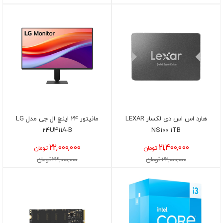
هارد اس اس دی لکسار LEXAR
مانیتور 24 اینچ ال جی مدل LG
24U411A-B
NS100 1TB
22,000,000
21,400,000
تومان
تومان
22,000,000 تومان
23,000,000 تومان