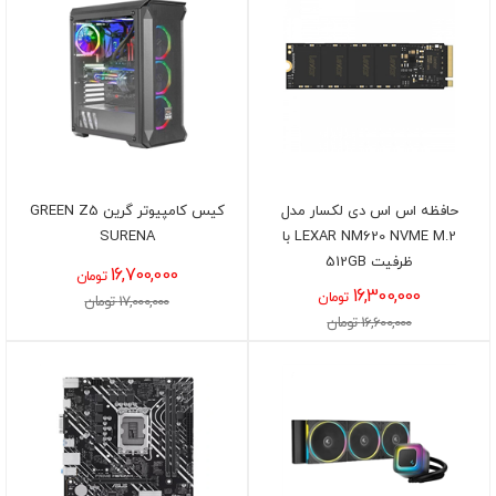
حافظه اس اس دی لکسار مدل
کیس کامپیوتر گرین GREEN Z5
LEXAR NM620 NVME M.2 با
SURENA
ظرفیت 512GB
16,700,000
تومان
16,300,000
تومان
17,000,000 تومان
16,600,000 تومان