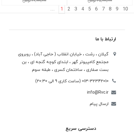
25,000,000 تومان
26,000,000 تومان
...
1
2
3
4
5
6
7
8
9
10
ارتباط با ما
گیلان ، رشت ، خيابان انقلاب ( حاجی آباد) ، روبروی
مجتمع كامپيوتر گهر ، ابتدای كوچه گنجه ای ، بن
بست صفاری ، ساختمان كسری ، طبقه سوم
013-32342010 (ساعت کاری 9 الی 20:30)
info@Rvc.ir
ارسال پیام
دسترسی سریع