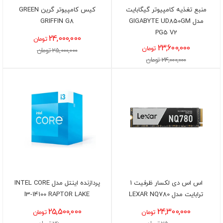
منبع تغذیه کامپیوتر گیگابایت
کیس کامپیوتر گرین GREEN
مدل GIGABYTE UD850GM
GRIFFIN G8
PG5 V2
24,000,000
تومان
23,600,000
تومان
25,000,000 تومان
24,000,000 تومان
اس اس دی لکسار ظرفیت 1
پردازنده اینتل مدل INTEL CORE
ترابایت مدل LEXAR NQ780
I3-14100 RAPTOR LAKE
25,500,000
24,300,000
تومان
تومان