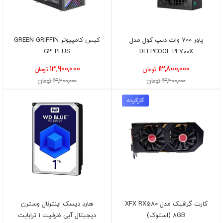
پاور 700 وات دیپ کول مدل
کیس کامپیوتر GREEN GRIFFIN
G3 PLUS
DEEPCOOL PF700X
13,900,000
13,800,000
تومان
تومان
14,200,000 تومان
14,200,000 تومان
کارکرده
کارت گرافیک مدل XFX RX580
هارد دیسک اینترنال وسترن
8GB (استوک)
دیجیتال آبی ظرفیت 1 ترابایت