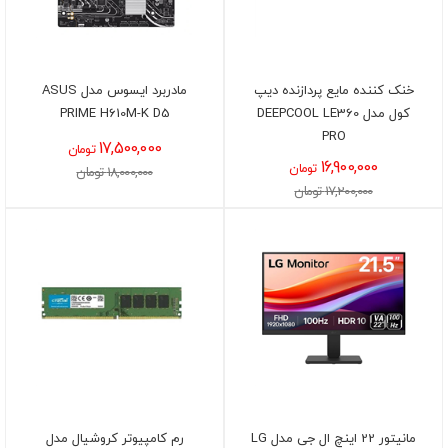
خنک کننده مایع پردازنده دیپ
مادربرد ایسوس مدل ASUS
کول مدل DEEPCOOL LE360
PRIME H610M-K D5
PRO
17,500,000
تومان
16,900,000
تومان
18,000,000 تومان
17,200,000 تومان
مانیتور 22 اینچ ال جی مدل LG
رم کامپیوتر کروشیال مدل