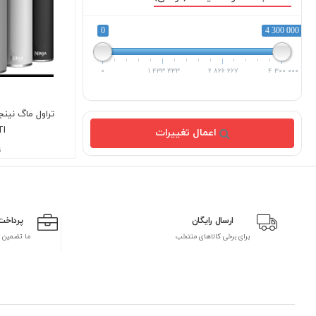
0
4 300 000
0
1 433 333
2 866 667
4 300 000
TI
اعمال تغییرات
ن
ارسال رایگان
پرداخت
برای برخی کالاهای منتخب
ما تضمین 