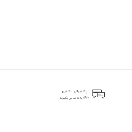
پشتیبانی مشتری
24/7 با ما تماس بگیرید
بر