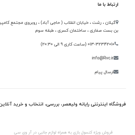
ارتباط با ما
گیلان ، رشت ، خيابان انقلاب ( حاجی آباد) ، روبروی مجتمع كامپيو
بن بست صفاری ، ساختمان كسری ، طبقه سوم
013-32342010 (ساعت کاری 9 الی 20:30)
info@Rvc.ir
ارسال پیام
فروشگاه اینترنتی رایانه ولیعصر، بررسی، انتخاب و خرید آنلاین
گان
فروش ویژه کنسول بازی به همراه لوازم جانبی در آر وی سی