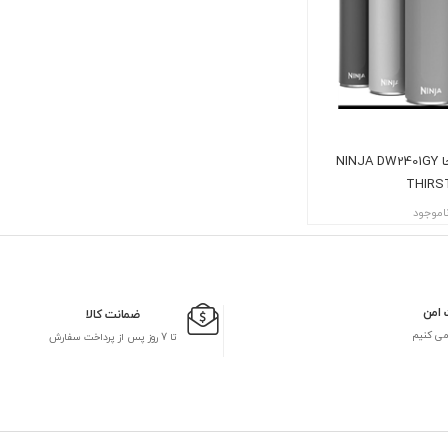
تراول ماگ نینجا NINJA DW2401GY
THIRS
اموجود
 امن
ضمانت کالا
می کنیم
تا 7 روز پس از پرداخت سفارش