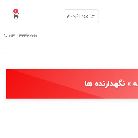
0
|
ورود
ثبت‌نام
32342010 - 013
ه » نگهدارنده ها