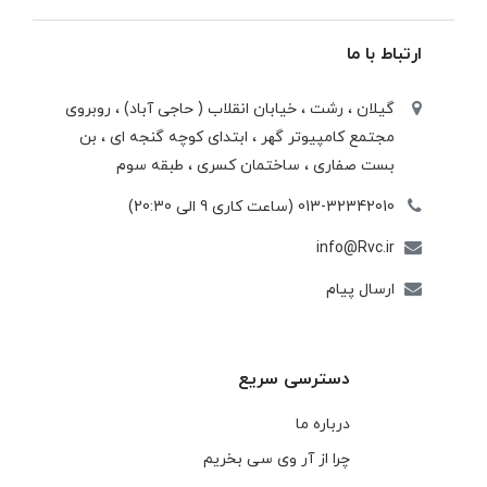
ارتباط با ما
گیلان ، رشت ، خيابان انقلاب ( حاجی آباد) ، روبروی
مجتمع كامپيوتر گهر ، ابتدای كوچه گنجه ای ، بن
بست صفاری ، ساختمان كسری ، طبقه سوم
013-32342010 (ساعت کاری 9 الی 20:30)
info@Rvc.ir
ارسال پیام
دسترسی سریع
درباره ما
چرا از آر وی سی بخریم