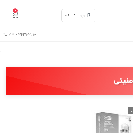
0
|
ورود
ثبت‌نام
32342010 - 013
امنیتی
د