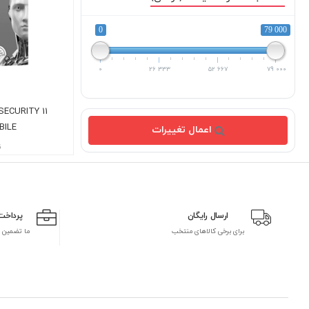
0
79 000
0
26 333
52 667
79 000
SECURITY 11
BILE
اعمال تغییرات
ن
ارسال رایگان
پرداخت
برای برخی کالاهای منتخب
ما تضمین 