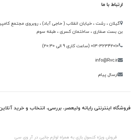
ارتباط با ما
گیلان ، رشت ، خيابان انقلاب ( حاجی آباد) ، روبروی مجتمع كامپيو
بن بست صفاری ، ساختمان كسری ، طبقه سوم
013-32342010 (ساعت کاری 9 الی 20:30)
info@Rvc.ir
ارسال پیام
فروشگاه اینترنتی رایانه ولیعصر، بررسی، انتخاب و خرید آنلاین
گان
فروش ویژه کنسول بازی به همراه لوازم جانبی در آر وی سی