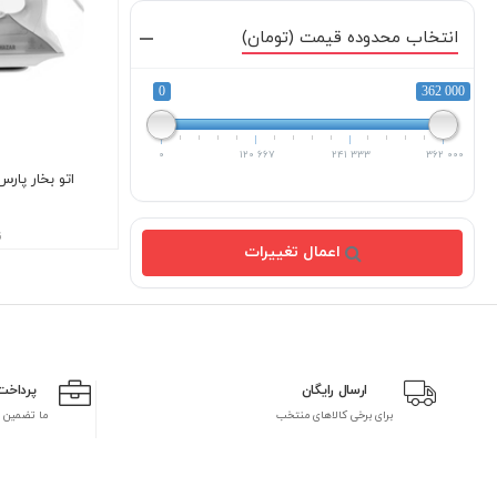
انتخاب محدوده قیمت (تومان)
0
362 000
0
120 667
241 333
362 000
اتو بخار پارس خز
ن
اعمال تغییرات
ارسال رایگان
پرداخت
برای برخی کالاهای منتخب
ما تضمین 