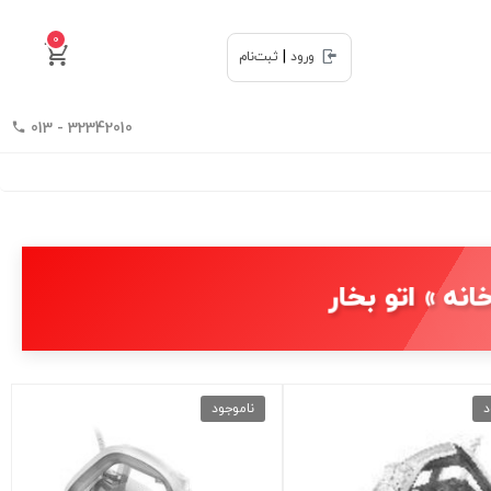
0
|
ورود
ثبت‌نام
32342010 - 013
انه » اتو بخار
د
ناموجود