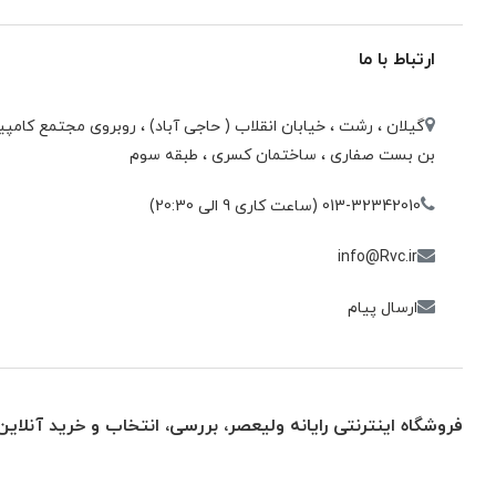
ارتباط با ما
گیلان ، رشت ، خيابان انقلاب ( حاجی آباد) ، روبروی مجتمع كامپيو
بن بست صفاری ، ساختمان كسری ، طبقه سوم
013-32342010 (ساعت کاری 9 الی 20:30)
info@Rvc.ir
ارسال پیام
فروشگاه اینترنتی رایانه ولیعصر، بررسی، انتخاب و خرید آنلاین