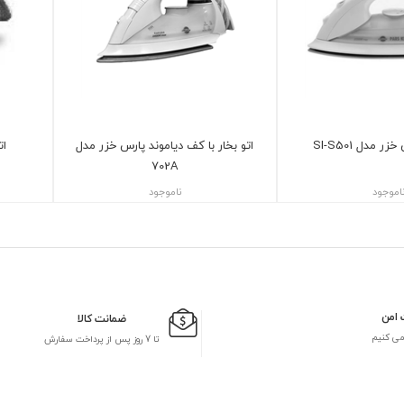
ر مدل SI-S501
اتو بخار با کف دیاموند پارس خزر مدل
ات
702A
اموجود
ناموجود
 امن
ضمانت کالا
می کنیم
تا 7 روز پس از پرداخت سفارش