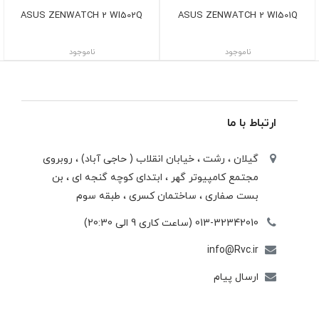
ASUS ZENWATCH 2 WI502Q
ASUS ZENWATCH 2 WI501Q
ناموجود
ناموجود
ارتباط با ما
گیلان ، رشت ، خيابان انقلاب ( حاجی آباد) ، روبروی
مجتمع كامپيوتر گهر ، ابتدای كوچه گنجه ای ، بن
بست صفاری ، ساختمان كسری ، طبقه سوم
013-32342010 (ساعت کاری 9 الی 20:30)
info@Rvc.ir
ارسال پیام