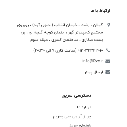
ارتباط با ما
گیلان ، رشت ، خيابان انقلاب ( حاجی آباد) ، روبروی
مجتمع كامپيوتر گهر ، ابتدای كوچه گنجه ای ، بن
بست صفاری ، ساختمان كسری ، طبقه سوم
013-32342010 (ساعت کاری 9 الی 20:30)
info@Rvc.ir
ارسال پیام
دسترسی سریع
درباره ما
چرا از آر وی سی بخریم
راهنمای خرید