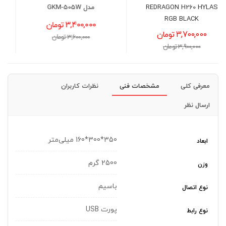
مدل GKM-505W
GMP460-S
3,400,000 تومان
890,000 تومان
3,600,000 تومان
1,050,000 تومان
معرفی کلی
مشخصات فنی
نظرات کاربران
ارسال نظر
350*300*160 میلی‌متر
ابعاد
2500 گرم
وزن
باسیم
نوع اتصال
پورت USB
نوع رابط