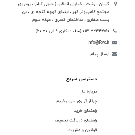
گیلان ، رشت ، خيابان انقلاب ( حاجی آباد) ، روبروی
مجتمع كامپيوتر گهر ، ابتدای كوچه گنجه ای ، بن
بست صفاری ، ساختمان كسری ، طبقه سوم
013-32342010 (ساعت کاری 9 الی 20:30)
info@Rvc.ir
ارسال پیام
دسترسی سریع
درباره ما
چرا از آر وی سی بخریم
راهنمای خرید
راهنمای دریافت تخفیف
قوانین و مقررات