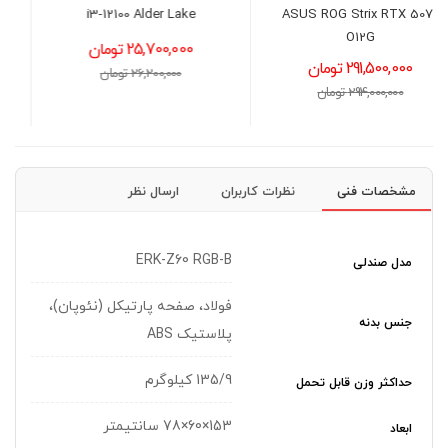
i3-12100 Alder Lake
فست فود زعفران (حرفه ای)
25,700,000 تومان
37,500,000 تومان
26,200,000 تومان
مشخصات فنی
نظرات کاربران
ارسال نظر
ERK-Z60 RGB-B
مدل صندلی
فولاد، صفحه پارتیکل (نئوپان)،
جنس بدنه
پلاستیک ABS
135/9 کیلوگرم
حداکثر وزن قابل تحمل
153×60×78 سانتیمتر
ابعاد