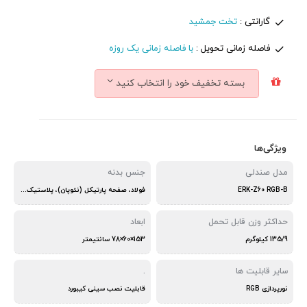
گارانتی :
تخت جمشید
فاصله زمانی تحویل :
با فاصله زمانی یک روزه
بسته تخفیف خود را انتخاب کنید
ویژگی‌ها
مدل صندلی
جنس بدنه
ERK-Z60 RGB-B
فولاد، صفحه پارتیکل (نئوپان)، پلاستیک ABS
حداکثر وزن قابل تحمل
ابعاد
135/9 کیلوگرم
153×60×78 سانتیمتر
سایر قابلیت ها
.
نورپردازی RGB
قابلیت نصب سینی کیبورد