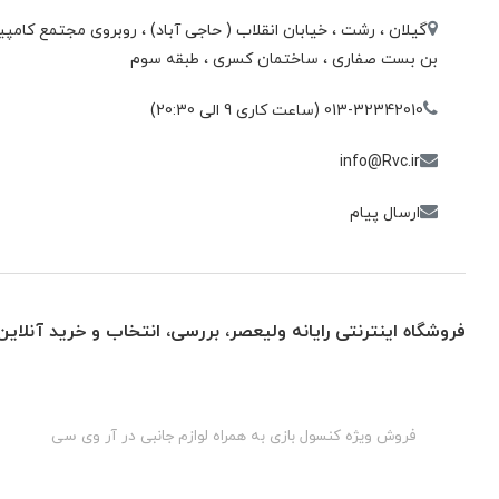
گیلان ، رشت ، خيابان انقلاب ( حاجی آباد) ، روبروی مجتمع كامپيو
بن بست صفاری ، ساختمان كسری ، طبقه سوم
013-32342010 (ساعت کاری 9 الی 20:30)
info@Rvc.ir
ارسال پیام
فروشگاه اینترنتی رایانه ولیعصر، بررسی، انتخاب و خرید آنلاین
گان
فروش ویژه کنسول بازی به همراه لوازم جانبی در آر وی سی