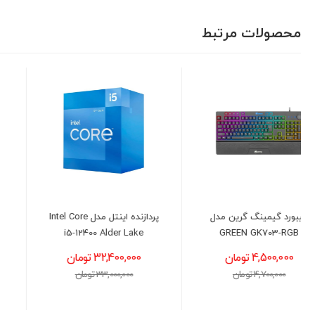
محصولات مرتبط
پردازنده اینتل مدل Intel Core
کارت گرافیک ایسوس مدل
ASUS Dual GeForce RTX
i5-12400 Alder Lake
3050 OC 6GB
32,400,000 تومان
58,800,000 تومان
33,000,000 تومان
60,000,000 تومان