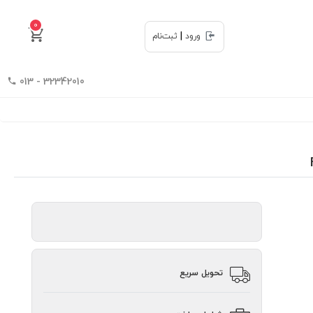
0
|
ورود
ثبت‌نام
32342010 - 013
تحویل سریع