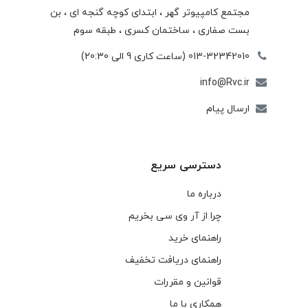
مجتمع كامپيوتر گهر ، ابتدای كوچه گنجه ای ، بن
بست صفاری ، ساختمان كسری ، طبقه سوم
013-32342010 (ساعت کاری 9 الی 20:30)
info@Rvc.ir
ارسال پیام
دسترسی سریع
درباره ما
چرا از آر وی سی بخریم
راهنمای خرید
راهنمای دریافت تخفیف
قوانین و مقررات
همکاری با ما