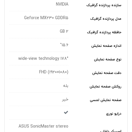
NVIDIA
سازنده پردازنده گرافیک
Geforce MX230 GDDR5
مدل پردازنده گرافیک
2 GB
حافظه پردازنده گرافیک
15.6"
اندازه صفحه نمایش
178° wide-view technology
نوع صفحه نمایش
(1080×FHD (1920
دقت صفحه نمایش
بله
روکش صفحه نمایش
خیر
صفحه نمایش لمسی
درایو نوری
ASUS SonicMaster stereo
اسپیکر داخلی