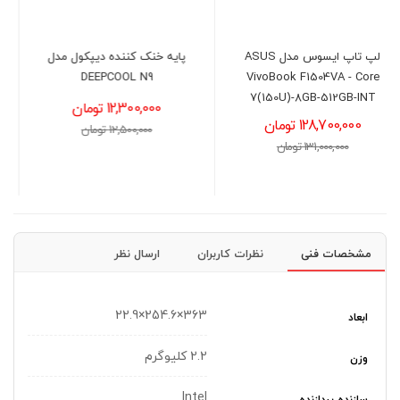
پایه خنک کننده دیپکول مدل
لپ تاپ ایسوس مدل ASUS
VivoBook F1504VA - Core
DEEPCOOL N9
5(120U)-16GB-512GB-INT
12,300,000 تومان
127,600,000 تومان
12,500,000 تومان
129,000,000 تومان
مشخصات فنی
نظرات کاربران
ارسال نظر
363×254.6×22.9
ابعاد
2.2 کلیوگرم
وزن
Intel
سازنده پردازنده