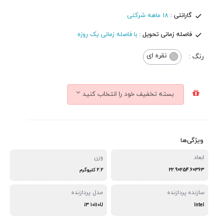
گارانتی :
18 ماهه شرکتی
فاصله زمانی تحویل :
با فاصله زمانی یک روزه
نقره ای
رنگ :
بسته تخفیف خود را انتخاب کنید
ویژگی‌ها
ابعاد
وزن
363×254.6×22.9
2.2 کلیوگرم
سازنده پردازنده
مدل پردازنده
i3 10110U
Intel