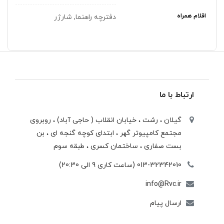
اقلام همراه
دفترچه راهنما, شارژر
ارتباط با ما
گیلان ، رشت ، خيابان انقلاب ( حاجی آباد) ، روبروی
مجتمع كامپيوتر گهر ، ابتدای كوچه گنجه ای ، بن
بست صفاری ، ساختمان كسری ، طبقه سوم
013-32342010 (ساعت کاری 9 الی 20:30)
info@Rvc.ir
ارسال پیام