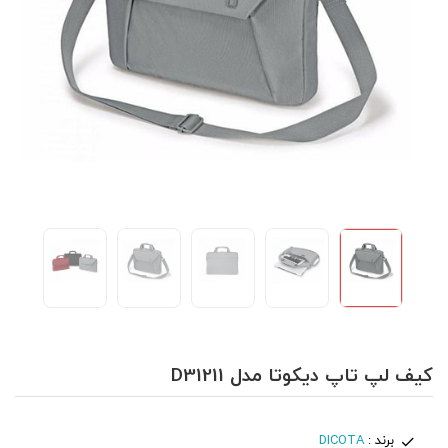
کیف لپ تاپ دیکوتا مدل D31211
برند :
DICOTA