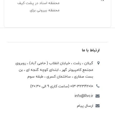
محفظه اسناد در پشت کیف
محفظه بیرونی برای
ارتباط با ما
گیلان ، رشت ، خيابان انقلاب ( حاجی آباد) ، روبروی
مجتمع كامپيوتر گهر ، ابتدای كوچه گنجه ای ، بن
بست صفاری ، ساختمان كسری ، طبقه سوم
013-32342010 (ساعت کاری 9 الی 20:30)
info@Rvc.ir
ارسال پیام