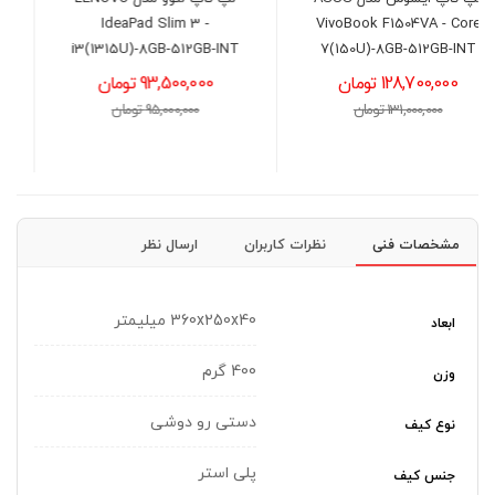
IdeaPad Slim 3 -
مدل ASUS TUF A15
FA506NCG -
i3(1315U)-8GB-512GB-INT
R7(7445HS)-16GB-512GB-
93,500,000 تومان
4GB(3050)
95,000,000 تومان
192,500,000 تومان
195,000,000 تومان
مشخصات فنی
نظرات کاربران
ارسال نظر
360x250x40 میلیمتر
ابعاد
400 گرم
وزن
دستی رو دوشی
نوع کیف
پلی استر
جنس کیف