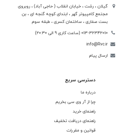
گیلان ، رشت ، خيابان انقلاب ( حاجی آباد) ، روبروی
مجتمع كامپيوتر گهر ، ابتدای كوچه گنجه ای ، بن
بست صفاری ، ساختمان كسری ، طبقه سوم
013-32342010 (ساعت کاری 9 الی 20:30)
info@Rvc.ir
ارسال پیام
دسترسی سریع
درباره ما
چرا از آر وی سی بخریم
راهنمای خرید
راهنمای دریافت تخفیف
قوانین و مقررات