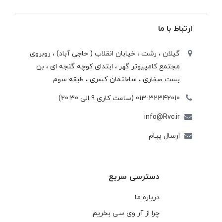
ارتباط با ما
گیلان ، رشت ، خيابان انقلاب ( حاجی آباد) ، روبروی
مجتمع كامپيوتر گهر ، ابتدای كوچه گنجه ای ، بن
بست صفاری ، ساختمان كسری ، طبقه سوم
013-32342010 (ساعت کاری 9 الی 20:30)
info@Rvc.ir
ارسال پیام
دسترسی سریع
درباره ما
چرا از آر وی سی بخریم