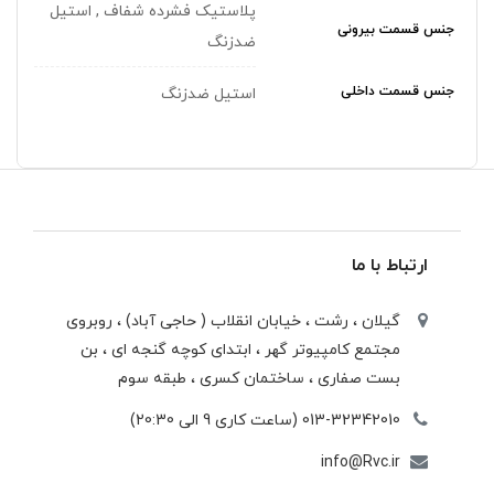
پلاستیک فشرده شفاف , استیل
جنس قسمت بیرونی
ضدزنگ
جنس قسمت داخلی
استیل ضدزنگ
ارتباط با ما
گیلان ، رشت ، خيابان انقلاب ( حاجی آباد) ، روبروی
مجتمع كامپيوتر گهر ، ابتدای كوچه گنجه ای ، بن
بست صفاری ، ساختمان كسری ، طبقه سوم
013-32342010 (ساعت کاری 9 الی 20:30)
info@Rvc.ir