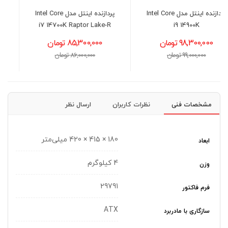
I
پردازنده اینتل مدل Intel Core
خنک کننده پردازنده اینتل
i7 14700K Raptor Lake-R
سوکت 1700
85,300,000 تومان
2,850,000 تومان
86,000,000 تومان
2,950,000 تومان
مشخصات فنی
نظرات کاربران
ارسال نظر
180 × 415 × 420 میلی‌متر
ابعاد
4 کیلوگرم
وزن
29791
فرم فاکتور
ATX
سازگاری با مادربرد