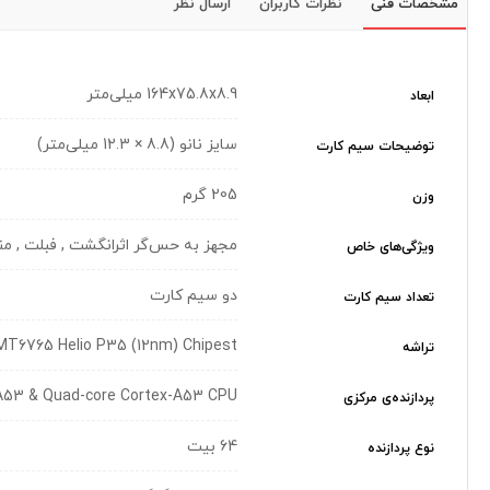
مشخصات فنی
نظرات کاربران
ارسال نظر
164x75.8x8.9 میلی‌متر
ابعاد
سایز نانو (8.8 × 12.3 میلی‌متر)
توضیحات سیم کارت
205 گرم
وزن
مجهز به حس‌گر اثرانگشت , فبلت , 
ویژگی‌های خاص
دو سیم کارت
تعداد سیم کارت
MT6765 Helio P35 (12nm) Chipest
تراشه
A53 & Quad-core Cortex-A53 CPU
پردازنده‌ی مرکزی
64 بیت
نوع پردازنده