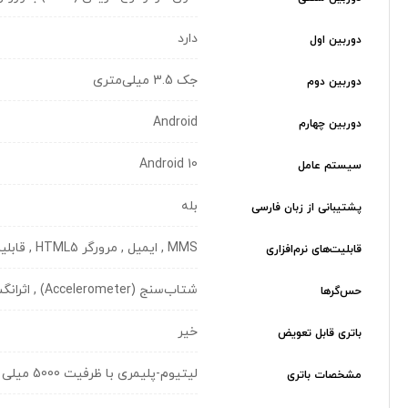
دارد
دوربین اول
جک 3.5 میلی‌متری
دوربین دوم
Android
دوربین چهارم
Android 10
سیستم عامل
بله
پشتیبانی از زبان فارسی
MMS , ایمیل , مرورگر HTML5 , قابلیت نمایش اسناد مایکروسافت آفیس , قابلیت نمایش فایل‌های متنی PDF ,
قابلیت‌های نرم‌افزاری
شتاب‌سنج (Accelerometer) , اثرانگشت روی لبه (FingerPrint|Side-Mounted)
حس‌گرها
خیر
باتری قابل تعویض
لیتیوم-پلیمری با ظرفیت 5000 میلی آمپر ساعت
مشخصات باتری