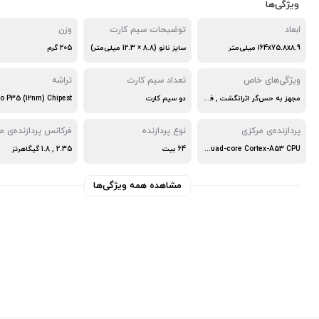
ویژگی‌ها
ابعاد
توضیحات سیم کارت
وزن
164x75.8x8.9 میلی‌متر
سایز نانو (8.8 × 12.3 میلی‌متر)
205 گرم
ویژگی‌های خاص
تعداد سیم کارت
تراشه
مجهز به حس‌گر اثرانگشت , فبلت , مناسب عکاسی
دو سیم کارت
پردازنده‌ی مرکزی
نوع پردازنده
فرکانس پردازنده‌ی م
Quad-Core Cortex-A53 & Quad-core Cortex-A53 CPU
64 بیت
2.35 , 1.8 گیگاهرتز
مشاهده همه ویژگی‌ها