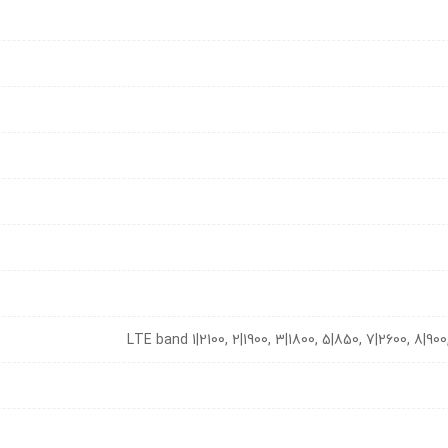
LTE band 1|2100, 2|1900, 3|1800, 5|850, 7|2600, 8|90