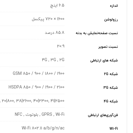
6.5 اینچ
اندازه
1600 × 720 پیکسل
رزولوشن
85.8 درصد
نسبت صفحه‌نمایش به بدنه
20:9
نسبت تصویر
4G , 3G , 2G
شبکه های ارتباطی
GSM 850 / 900 / 1800 / 1900
شبکه 2G
HSDPA 850 / 900 / 1900 / 2100
شبکه 3G
0, 20|800, 38|2600, 40|2300, 41|2500
شبکه 4G
GPRS , Wi-Fi , بلوتوث , NFC
فن‌آوری‌های ارتباطی
Wi-Fi 802.11 a/b/g/n/ac
Wi-Fi