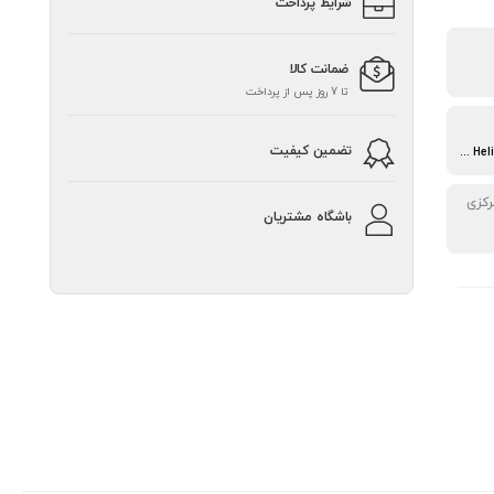
شرایط پرداخت
ضمانت کالا
تا 7 روز پس از پرداخت
تضمین کیفیت
Mediatek MT6765 Helio P35 (12nm) Chipest
رکزی
باشگاه مشتریان