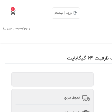
0
|
ورود
ثبت‌نام
32342010 - 013
تحویل سریع