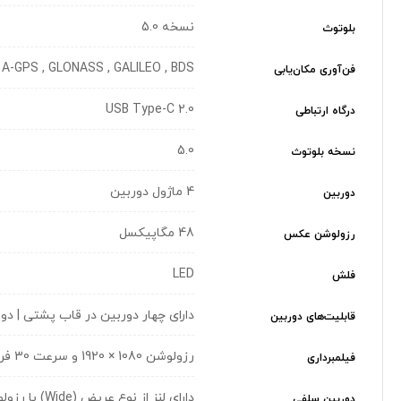
نسخه 5.0
بلوتوث
A-GPS , GLONASS , GALILEO , BDS
فن‌آوری مکان‌یابی
USB Type-C 2.0
درگاه ارتباطی
5.0
نسخه بلوتوث
4 ماژول دوربین
دوربین
48 مگاپیکسل
رزولوشن عکس
LED
فلش
دارای چهار دوربین در قاب پشتی | دوربین‌هایی با ر
قابلیت‌های دوربین
رزولوشن 1080 × 1920 و سرعت 30 فریم بر ثانیه (1080p@30FPS)
فیلمبرداری
دارای لنز از نوع عریض (Wide) با رزولوشن 8 مگاپیکسل، دریچه‌ی دیافراگم f/2.2
دوربین سلفی