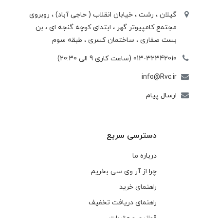
گیلان ، رشت ، خيابان انقلاب ( حاجی آباد) ، روبروی
مجتمع كامپيوتر گهر ، ابتدای كوچه گنجه ای ، بن
بست صفاری ، ساختمان كسری ، طبقه سوم
013-32342010 (ساعت کاری 9 الی 20:30)
info@Rvc.ir
ارسال پیام
دسترسی سریع
درباره ما
چرا از آر وی سی بخریم
راهنمای خرید
راهنمای دریافت تخفیف