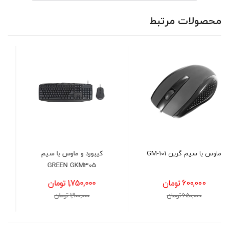
محصولات مرتبط
کیبورد و ماوس با سیم
موس سیمی گرین مدل 
302
GREEN GKM305
1,750,000 تومان
1,200,000 تومان
1,900,000 تومان
1,400,000 تومان