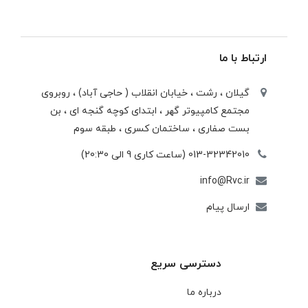
ارتباط با ما
گیلان ، رشت ، خيابان انقلاب ( حاجی آباد) ، روبروی
مجتمع كامپيوتر گهر ، ابتدای كوچه گنجه ای ، بن
بست صفاری ، ساختمان كسری ، طبقه سوم
013-32342010 (ساعت کاری 9 الی 20:30)
info@Rvc.ir
ارسال پیام
دسترسی سریع
درباره ما