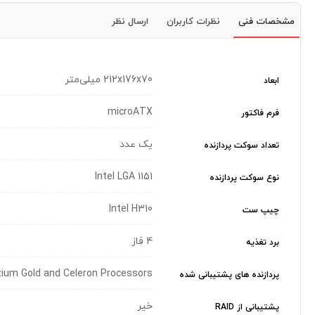
مشخصات فنی
نظرات کاربران
ارسال نظر
212x176x70 میلی‌متر
ابعاد
microATX
فرم فاکتور
یک عدد
تعداد سوکت پردازنده
Intel LGA 1151
نوع سوکت پردازنده
Intel H310
چیپ ست
4 فاز
برد تغذیه
entium Gold and Celeron Processors
پردازنده های پشتیبانی شده
خیر
پشتیبانی از RAID