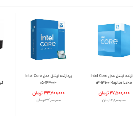
پردازنده اینتل مدل Intel Core
منبع تغذیه کامپیوتر
i5-14400F
گیگابایت مدل GIGABYTE
UD850GM PG5 V2
33,700,000 تومان
23,600,000 تومان
34,000,000 تومان
24,000,000 تومان