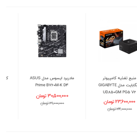
مادربرد ایسوس مدل ASUS
کیس کامپیوتر گرین GREEN
GRIFFIN G9
Prime B760M-K D4
30,500,000 تومان
27,900,000 تومان
31,000,000 تومان
28,300,000 تومان