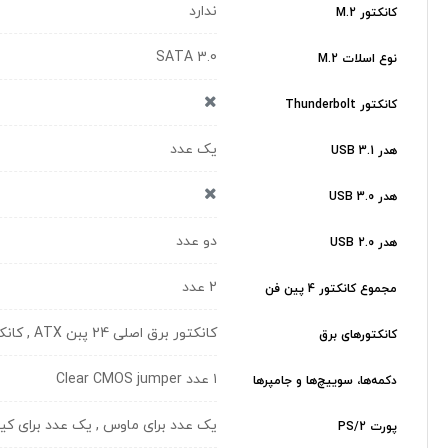
ندارد
کانکتور M.2
SATA 3.0
نوع اسلات M.2
کانکتور Thunderbolt
یک عدد
هدر USB 3.1
هدر USB 3.0
دو عدد
هدر USB 2.0
2 عدد
مجموع کانکتور 4 پین فن
کانکتور برق اصلی 24 پبن ATX , کانکتور برق 4 پین ATX
کانکتورهای برق
۱ عدد Clear CMOS jumper
دکمه‌ها، سوییچ‌ها و جامپرها
یک عدد برای ماوس , یک عدد برای کیب
پورت PS/2