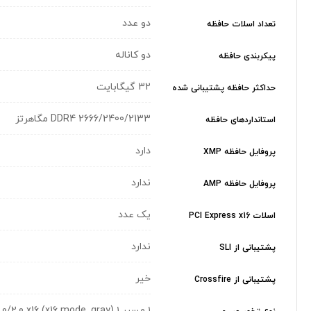
دو عدد
تعداد اسلات حافظه
دو کاناله
پیکربندی حافظه
32 گیگابایت
حداکثر حافظه پشتیبانی شده
DDR4 2666/2400/2133 مگاهرتز
استانداردهای حافظه
دارد
پروفایل حافظه XMP
ندارد
پروفایل حافظه AMP
یک عدد
اسلات PCI Express x16
ندارد
پشتیبانی از SLI
خیر
پشتیبانی از Crossfire
۱ مسیر PCIe 3.0/2.0 x16 (x16 mode, gray) ۱ مسیر PCIe 2.0 x1