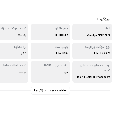
ویژگی‌ها
ابعاد
فرم فاکتور
تعداد سوکت پردازند
212x176x70 میلی‌متر
microATX
یک عدد
نوع سوکت پردازنده
چیپ ست
برد تغذیه
Intel LGA 1151
Intel H310
4 فاز
پردازنده های پشتیبانی
پشتیبانی از RAID
تعداد اسلات حافظه
شده
خیر
دو عدد
Intel Socket 1151 9th / 8th Gen Intel Core, Pentium Gold and Celeron Processors
مشاهده همه ویژگی‌ها