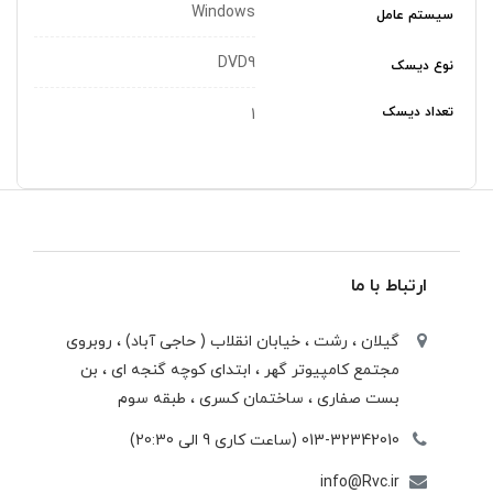
Windows
سیستم عامل
DVD9
نوع دیسک
تعداد دیسک
1
ارتباط با ما
گیلان ، رشت ، خيابان انقلاب ( حاجی آباد) ، روبروی
مجتمع كامپيوتر گهر ، ابتدای كوچه گنجه ای ، بن
بست صفاری ، ساختمان كسری ، طبقه سوم
013-32342010 (ساعت کاری 9 الی 20:30)
info@Rvc.ir