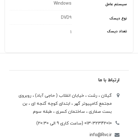
Windows
سیستم عامل
DVD9
نوع دیسک
تعداد دیسک
1
ارتباط با ما
گیلان ، رشت ، خيابان انقلاب ( حاجی آباد) ، روبروی
مجتمع كامپيوتر گهر ، ابتدای كوچه گنجه ای ، بن
بست صفاری ، ساختمان كسری ، طبقه سوم
013-32342010 (ساعت کاری 9 الی 20:30)
info@Rvc.ir